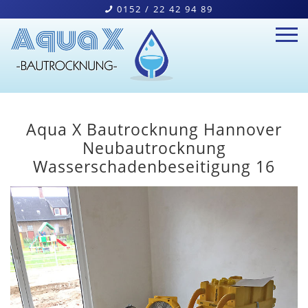
0152 / 22 42 94 89
Home
Aqua X Bautrocknung Hannover
Bautrocknung
Neubautrocknung
Wasserschadenbeseitigung 16
Wasserschäden
Geräteverleih
Kontakt
Navigation schließen