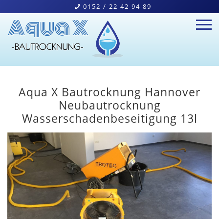
0152 / 22 42 94 89
Home
Aqua X Bautrocknung Hannover
Bautrocknung
Neubautrocknung
Wasserschadenbeseitigung 13l
Wasserschäden
Geräteverleih
Kontakt
Navigation schließen