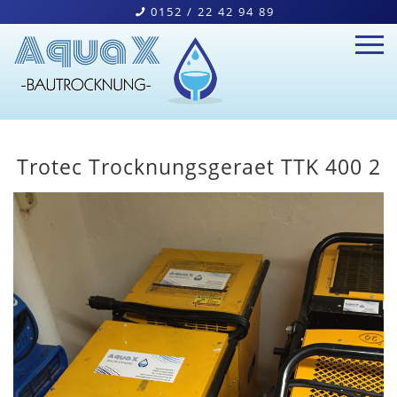
0152 / 22 42 94 89
Home
Trotec Trocknungsgeraet TTK 400 2
Bautrocknung
Wasserschäden
Geräteverleih
Kontakt
Navigation schließen